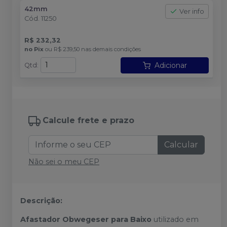
42mm
Ver info
Cód.
11250
R$ 232,32
no
Pix
ou
R$ 239,50
nas demais condições
Adicionar
Qtd
:
Calcule frete e prazo
Calcular
Não sei o meu CEP
Descrição:
Afastador Obwegeser para Baixo
utilizado em