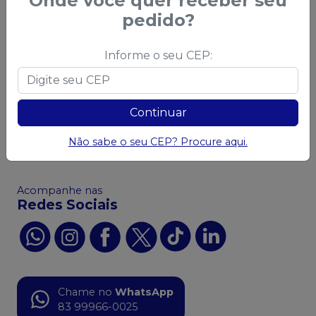
Onde você quer receber seu
Segurança
pedido?
Sobre a Saudental
Política de Privacidade -
Política Comercial
LGPD
Informe o seu CEP:
Política de Frete
Política de Trocas e
Devoluções
Continuar
Código de Defesa do
Consumidor
Não sabe o seu CEP? Procure aqui.
Ofertas
Acompanhe nas
Redes Sociais
Chame no
WhatsApp
83 99966-0025