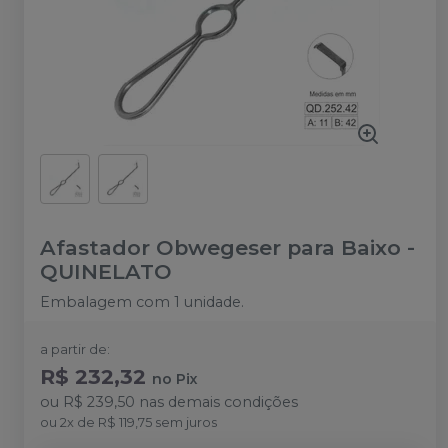
Afastador Obwegeser para Baixo
-
QUINELATO
Embalagem com 1 unidade.
a partir de:
R$ 232,32
no
Pix
ou
R$ 239,50
nas demais condições
ou
2
x
de
R$ 119,75
sem juros