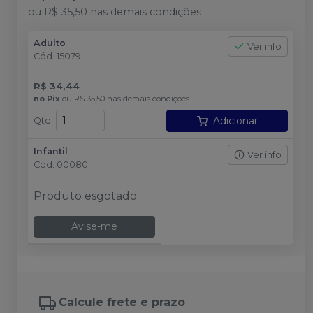
ou
R$ 35,50
nas demais condições
Adulto
Ver info
Cód.
15079
R$ 34,44
no
Pix
ou
R$ 35,50
nas demais condições
Adicionar
Qtd
:
Infantil
Ver info
Cód.
00080
Produto esgotado
Avise-me
Calcule frete e prazo