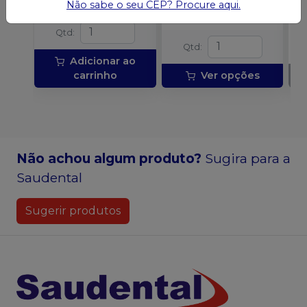
Não sabe o seu CEP? Procure aqui.
l
Qtd
:
Qtd
:
Adicionar ao
carrinho
Ver opções
Não achou algum produto?
Sugira para a
Saudental
Sugerir produtos