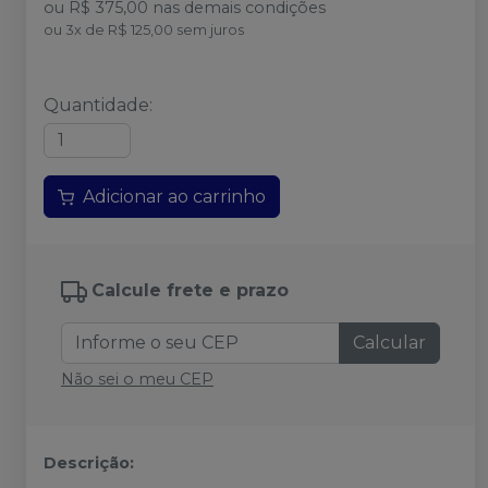
ou
R$ 375,00
nas demais condições
ou
3
x
de
R$ 125,00
sem juros
Quantidade
:
Adicionar ao carrinho
Calcule frete e prazo
Calcular
Não sei o meu CEP
Descrição: